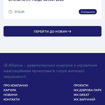
Спільнота
31.12.25
ПЕРЕЙТИ ДО НОВИН
IB Alliance – девелоперська компанія з управління
інвестиційними проєктами в галузі житлової
нерухомості.
ПРО КОМПАНІЮ
ПРОЄКТИ
КАР’ЄРА
ЖК ДІБРОВА ПАРК
НОВИНИ
ЖК GREAT
КОНТАКТИ
ЖК ЗАРІЧНИЙ