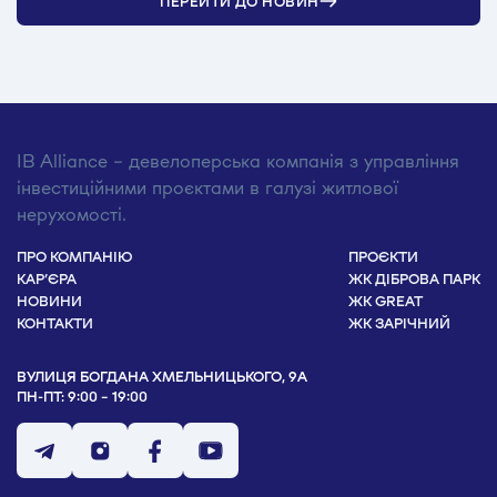
ПЕРЕЙТИ ДО НОВИН
IB Alliance – девелоперська компанія з управління
інвестиційними проєктами в галузі житлової
нерухомості.
ПРО КОМПАНІЮ
ПРОЄКТИ
КАР’ЄРА
ЖК ДІБРОВА ПАРК
НОВИНИ
ЖК GREAT
КОНТАКТИ
ЖК ЗАРІЧНИЙ
ВУЛИЦЯ БОГДАНА ХМЕЛЬНИЦЬКОГО, 9А
ПН-ПТ: 9:00 - 19:00