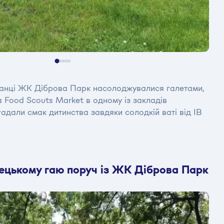
анці ЖК Діброва Парк насолоджувалися галетами,
 Food Scouts Market в одному із закладів
адали смак дитинства завдяки солодкій ваті від IB
Сирецькому гаю поруч із ЖК Діброва Парк