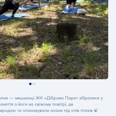
2 серпня — мешканці ЖК «Діброва Парк» зібралися у
няття з йоги на свіжому повітрі, де
родою та опановували асани під спів птахів 🍃