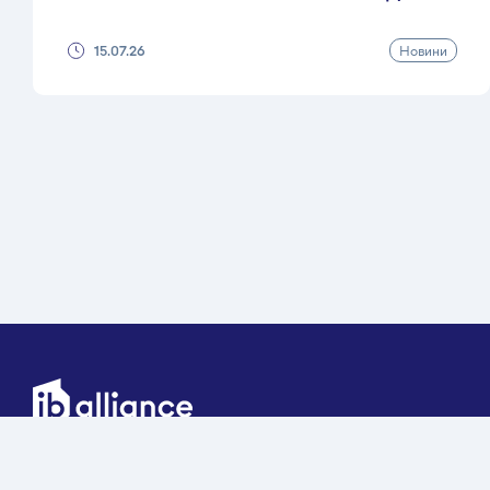
Новини
15.07.26
IB Alliance – девелоперська компанія з
управління інвестиційними проєктами в галузі