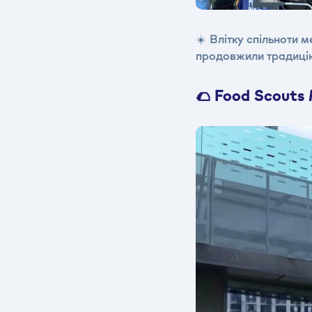
☀️
Влітку спільноти м
продовжили традицію 
🌮 Food Scouts