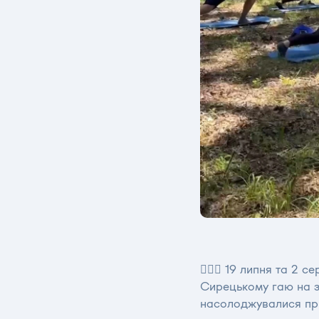
🧘🏼‍♀️ 19 липня та 
Сирецькому гаю на за
насолоджувалися при