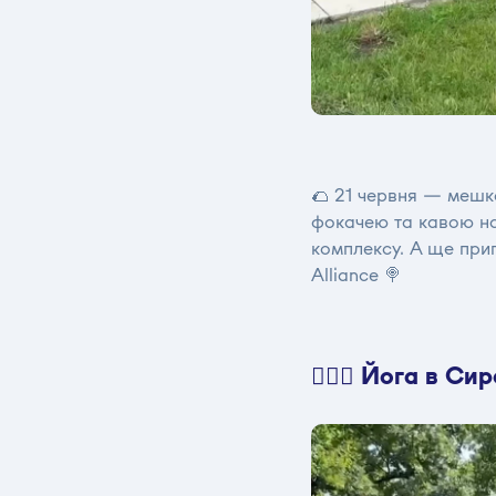
🌮
21 червня — мешк
фокачею та кавою на
комплексу. А ще приг
Alliance 🍭
🧘🏼‍♀️ Йога в 